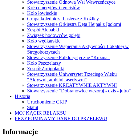
Stowarzyszenie Odnowa Wsi Wawrzeńczyce
Koło emerytów i rencistów
Koło łowieckie
Grupa kolędnicza Pasterze z Koźlicy
Stowarzyszenie Orkiestra Dęta Hejnał z Igołomi
Zespół Alebabki
Związek hodowców gołębi
Koło wędkarskie
Stowarzyszenie Wspierania Aktywności Lokalnej w
Stręgoborzycach
Stowarzyszenie Folklorystyczne "Kuźnia"
Koło Pszczelarzy
Zespół Zofipolanki
Stowarzyszenie Uniwersytet Trzeciego Wieku
"Aktywni, ambitni, asertywni"
Stowarzyszenie KREATYWNIE AKTYWNI
Stowarzyszenie "Dobranowice wczoraj - dziś - jutro"
Historia
Uruchomienie CKiP
Statut
MÓJ KĄCIK RELAKSU
PRZYPOMINAMY DANE DO PRZELEWU
Informacje