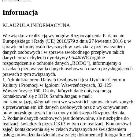
Informacja
KLAUZULA INFORMACYJNA
W związku z realizacją wymogów Rozporządzenia Parlamentu
Europejskiego i Rady (UE) 2016/679 z dnia 27 kwietnia 2016 r. w
sprawie ochrony osób fizycznych w związku z przetwarzaniem
danych osobowych i w sprawie swobodnego przepływu takich
danych oraz uchylenia dyrektywy 95/46/WE (ogólne
rozporządzenie o ochronie danych „RODO”), informujemy o
zasadach przetwarzania danych osobowych oraz o przysługujących
prawach z tym związanych.
1. Administratorem Danych Osobowych jest Dyrektor Centrum
Kultury i Promocji w Igołomi-Wawrzeńczycach, 32-125
Wawrzeńczyce 160. Osoby, których dane dotyczą mogą
kontaktować się z IOD: Sandra Jazgar, e-mail:
iod.sandra.jazgar@gmail.com we wszystkich sprawach związanych
z przetwarzaniem ich danych osobowych oraz z wykonywaniem
praw przysługujących im na mocy niniejszego Rozporządzenia.
2. Podanie danych osobowych jest dobrowolne, ale niezbędne do
realizacji świadczeń przez CKiP, w tym do: realizacji Konkursów i
zajęć; kontaktowania się w celach związanych ze świadczeniem
usług; prowadzenia dzienników zajęć; dokumentacji fotograficznej i