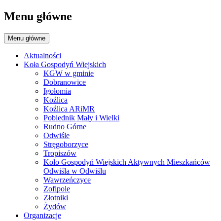
Menu główne
Menu główne
Aktualności
Koła Gospodyń Wiejskich
KGW w gminie
Dobranowice
Igołomia
Koźlica
Koźlica ARiMR
Pobiednik Mały i Wielki
Rudno Górne
Odwiśle
Stręgoborzyce
Tropiszów
Koło Gospodyń Wiejskich Aktywnych Mieszkańców
Odwiśla w Odwiślu
Wawrzeńczyce
Zofipole
Złotniki
Żydów
Organizacje