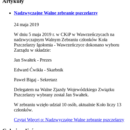
Artykuły
Nadzwyczajne Walne zebranie pszczelarzy
24
maja
2019
W dniu 5 maja 2019 r. w CKiP w Wawrzeńczycach na
nadzwyczajnym Walnym Zebraniu członków Koła
Pszczelarzy Igołomia - Wawrzeńczyce dokonano wyboru
Zarządu w składzie:
Jan Swałtek - Prezes
Edward Ćwikła - Skarbnik
Paweł Bigaj - Sekretarz
Delegatem na Walne Zjazdy Wojewódzkiego Związku
Pszczelarzy wybrany został Jan Swałtek.
W zebraniu wzięło udział 10 osób, aktualnie Koło liczy 13
członków.
Czytaj
Więcej
o: Nadzwyczajne Walne zebranie pszczelarzy