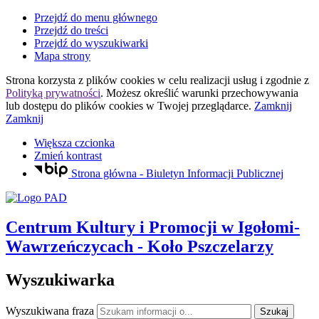
Przejdź do menu głównego
Przejdź do treści
Przejdź do wyszukiwarki
Mapa strony
Strona korzysta z plików
cookies
w celu realizacji usług i zgodnie z
Polityką prywatności
. Możesz określić warunki przechowywania
lub dostępu do plików
cookies
w Twojej przeglądarce.
Zamknij
Zamknij
Większa czcionka
Zmień kontrast
Strona główna - Biuletyn Informacji Publicznej
Centrum Kultury i Promocji
w Igołomi-
Wawrzeńczycach
- Koło Pszczelarzy
Wyszukiwarka
Wyszukiwana fraza
Szukaj