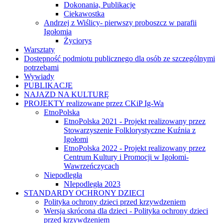
Dokonania, Publikacje
Ciekawostka
Andrzej z Wiślicy- pierwszy proboszcz w parafii
Igołomia
Życiorys
Warsztaty
Dostępność podmiotu publicznego dla osób ze szczególnymi
potrzebami
Wywiady
PUBLIKACJE
NAJAZD NA KULTURĘ
PROJEKTY realizowane przez CKiP Ig-Wa
EtnoPolska
EtnoPolska 2021 - Projekt realizowany przez
Stowarzyszenie Folklorystyczne Kuźnia z
Igołomi
EtnoPolska 2022 - Projekt realizowany przez
Centrum Kultury i Promocji w Igołomi-
Wawrzeńczycach
Niepodległa
NIepodległa 2023
STANDARDY OCHRONY DZIECI
Polityka ochrony dzieci przed krzywdzeniem
Wersja skrócona dla dzieci - Polityka ochrony dzieci
przed krzywdzeniem