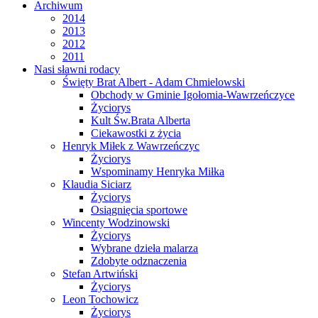
Archiwum
2014
2013
2012
2011
Nasi sławni rodacy
Święty Brat Albert - Adam Chmielowski
Obchody w Gminie Igołomia-Wawrzeńczyce
Życiorys
Kult Św.Brata Alberta
Ciekawostki z życia
Henryk Miłek z Wawrzeńczyc
Życiorys
Wspominamy Henryka Miłka
Klaudia Siciarz
Życiorys
Osiągnięcia sportowe
Wincenty Wodzinowski
Życiorys
Wybrane dzieła malarza
Zdobyte odznaczenia
Stefan Artwiński
Życiorys
Leon Tochowicz
Życiorys