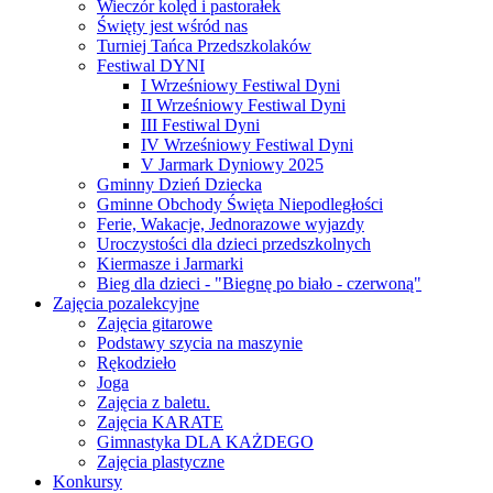
Wieczór kolęd i pastorałek
Święty jest wśród nas
Turniej Tańca Przedszkolaków
Festiwal DYNI
I Wrześniowy Festiwal Dyni
II Wrześniowy Festiwal Dyni
III Festiwal Dyni
IV Wrześniowy Festiwal Dyni
V Jarmark Dyniowy 2025
Gminny Dzień Dziecka
Gminne Obchody Święta Niepodległości
Ferie, Wakacje, Jednorazowe wyjazdy
Uroczystości dla dzieci przedszkolnych
Kiermasze i Jarmarki
Bieg dla dzieci - "Biegnę po biało - czerwoną"
Zajęcia pozalekcyjne
Zajęcia gitarowe
Podstawy szycia na maszynie
Rękodzieło
Joga
Zajęcia z baletu.
Zajęcia KARATE
Gimnastyka DLA KAŻDEGO
Zajęcia plastyczne
Konkursy