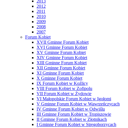
2013
2012
2011
2010
2009
2008
2007
Forum Kobiet
XVII Gminne Forum Kobiet
XVI Gminne Forum Kobiet
XV Gminne Forum Kobiet
XIV Gminne Forum Kobiet
XIII Gminne Forum Kobiet
XII Gminne Forum Kobiet
XI Gminne Forum Kobiet
X Gminne Forum Kobiet
IX Forum Kobiet w Koźlicy
VIII Forum Kobiet w Zofipolu
VII Forum Kobiet w Żydowie
VI Małopolskie Forum Kobiet w Igołomi
V Gminne Forum Kobiet w Wawrzeńczycach
IV Gminne Forum Kobiet w Odwiślu
III Gminne Forum Kobiet w Tropiszowie
II Gminne Forum Kobiet w Złotnikach
I Gminne Forum Kobiet w Stręgoborzycach