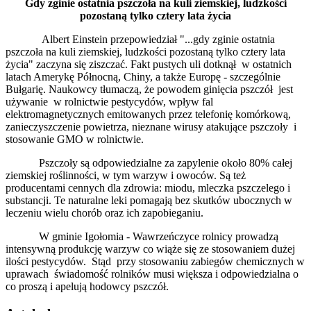
Gdy zginie ostatnia pszczoła na kuli ziemskiej, ludzkości
pozostaną tylko cztery lata życia
Albert Einstein przepowiedział "...gdy zginie ostatnia
pszczoła na kuli ziemskiej, ludzkości pozostaną tylko cztery lata
życia" zaczyna się ziszczać. Fakt pustych uli dotknął w ostatnich
latach Amerykę Północną, Chiny, a także Europę - szczególnie
Bułgarię. Naukowcy tłumaczą, że powodem ginięcia pszczół jest
używanie w rolnictwie pestycydów, wpływ fal
elektromagnetycznych emitowanych przez telefonię komórkową,
zanieczyszczenie powietrza, nieznane wirusy atakujące pszczoły i
stosowanie GMO w rolnictwie.
Pszczoły są odpowiedzialne za zapylenie około 80% całej
ziemskiej roślinności, w tym warzyw i owoców. Są też
producentami cennych dla zdrowia: miodu, mleczka pszczelego i
substancji. Te naturalne leki pomagają bez skutków ubocznych w
leczeniu wielu chorób oraz ich zapobieganiu.
W gminie Igołomia - Wawrzeńczyce rolnicy prowadzą
intensywną produkcję warzyw co wiąże się ze stosowaniem dużej
ilości pestycydów. Stąd przy stosowaniu zabiegów chemicznych w
uprawach świadomość rolników musi większa i odpowiedzialna o
co proszą i apelują hodowcy pszczół.